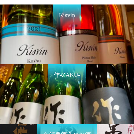
Kisvin
作-ZAKU-