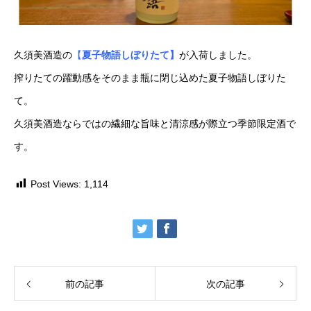
久須美酒造の
【
夏
子物語しぼりたて】
が入荷しました。
搾りたての躍動感をそのまま瓶に閉じ込めた夏子物語しぼりた
て。
久須美酒造ならではの繊細な旨味と清涼感が際立つ季節限定酒で
す。
Post Views:
1,114
前の記事
次の記事