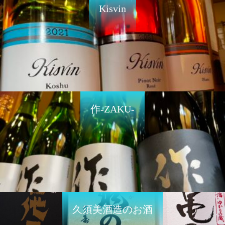
Kisvin
作-ZAKU-
久須美酒造のお酒