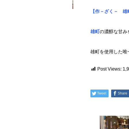
【作－ざく－ 雄
雄町
の濃醇な甘み
雄町を使用した唯
Post Views:
1,
Tweet
Share