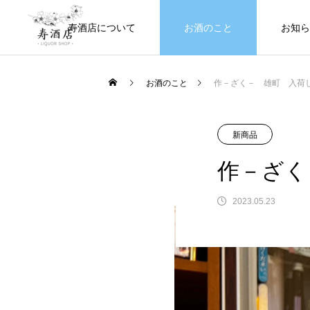
寿酒店について
お酒のこと
お知ら
お酒のこと
作－ざく－ 雄町 入荷
新商品
作－ざく
2023.05.23