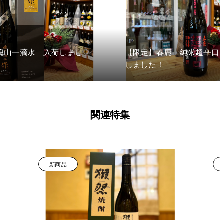
槐山一滴水 入荷しまし
【限定】春鹿 純米超辛口
しました！
関連特集
新商品