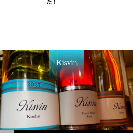
た！
Kisvin