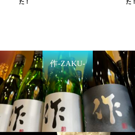
た！
た
作-ZAKU-