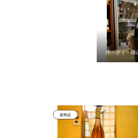
作－ざく－陽
新商品