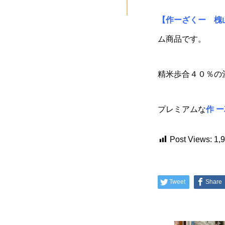
【作ーざくー 槐
ム商品
です。
精米歩合４０％の
プレミアムな
作 ー
Post Views:
1,
Tweet
Share