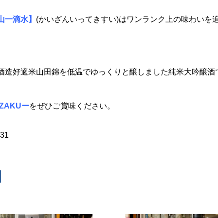
山一滴水】
(かいざんいってきすい)はワンランク上の味わいを
酒造好適米山田錦を低温でゆっくりと醸しました純米大吟醸酒
ZAKUー
をぜひご賞味ください。
931