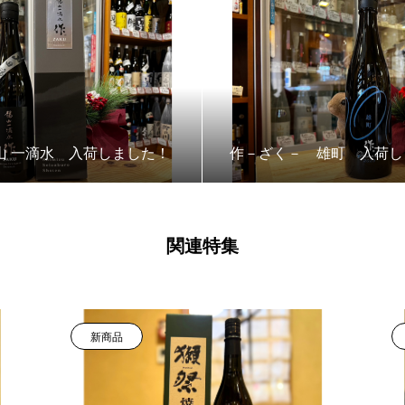
山 一滴水 入荷しました！
作－ざく－ 雄町 入荷し
関連特集
新商品