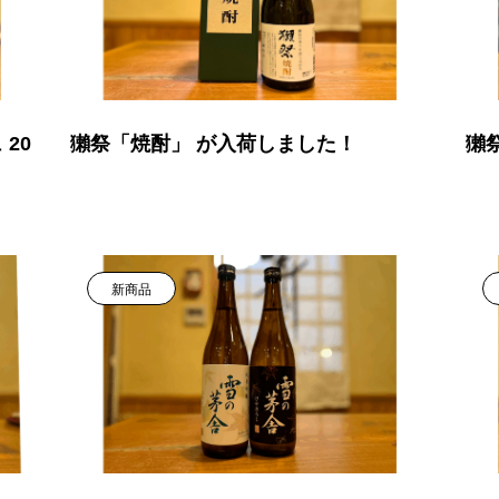
20
獺祭「焼酎」 が入荷しました！
獺
新商品