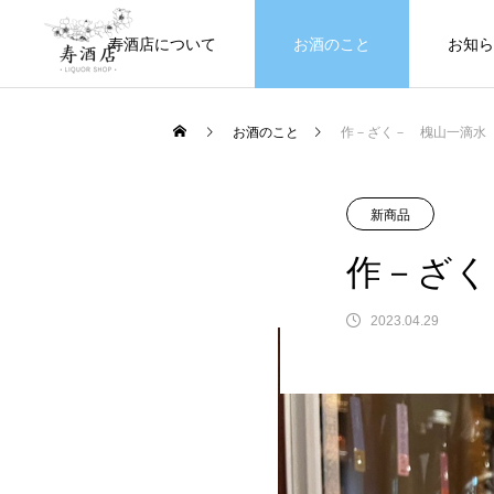
寿酒店について
お酒のこと
お知ら
お酒のこと
作－ざく－ 槐山一滴水
新商品
作－ざく
2023.04.29