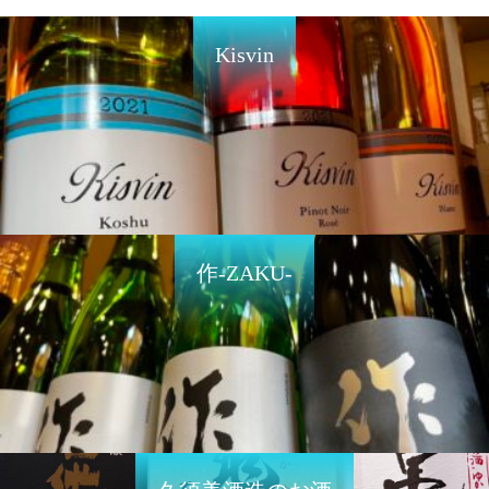
Kisvin
作-ZAKU-