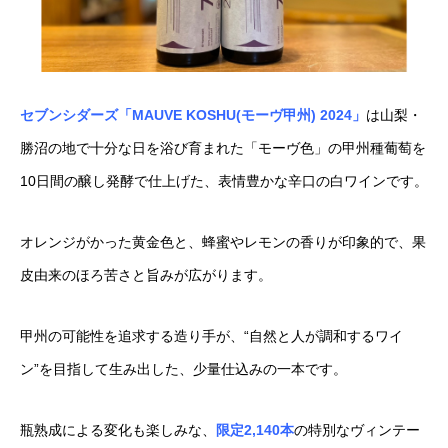
セブンシダーズ「MAUVE KOSHU(モーヴ甲州) 2024」
は山梨・
勝沼の地で十分な日を浴び育まれた「モーヴ色」の甲州種葡萄を
10日間の醸し発酵で仕上げた、表情豊かな辛口の白ワインです。
オレンジがかった黄金色と、蜂蜜やレモンの香りが印象的で、果
皮由来のほろ苦さと旨みが広がります。
甲州の可能性を追求する造り手が、“自然と人が調和するワイ
ン”を目指して生み出した、少量仕込みの一本です。
瓶熟成による変化も楽しみな、
限定2,140本
の特別なヴィンテー