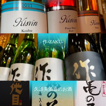
作-ZAKU-
久須美酒造のお酒