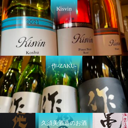
Kisvin
作-ZAKU-
久須美酒造のお酒