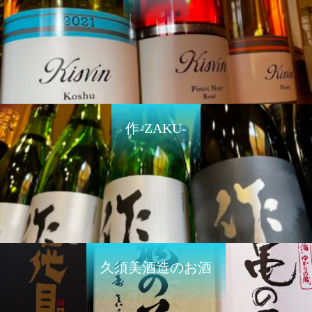
作-ZAKU-
久須美酒造のお酒