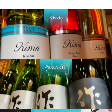
Kisvin
作-ZAKU-