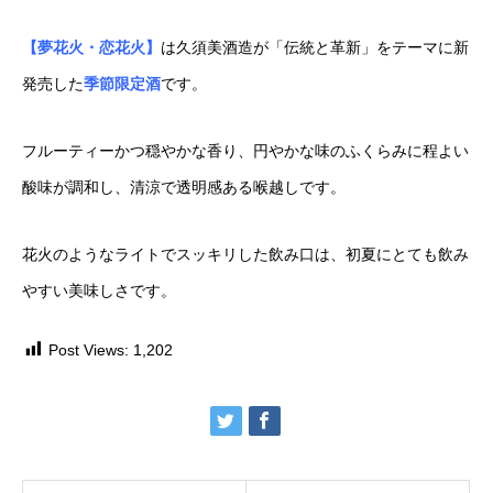
【夢花火・恋花火】
は久須美酒造が「伝統と革新」を
テーマに新
発売した
季節限定酒
です。
フルーティーかつ穏やかな香り、
円やかな味のふくらみに程よい
酸味が
調和し、清涼で透明感ある喉越しです。
花火のようなライトでスッキリした
飲み口は、初夏にとても飲み
やすい
美味しさです。
Post Views:
1,202