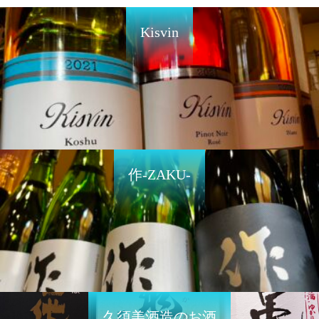
Kisvin
作-ZAKU-
久須美酒造のお酒