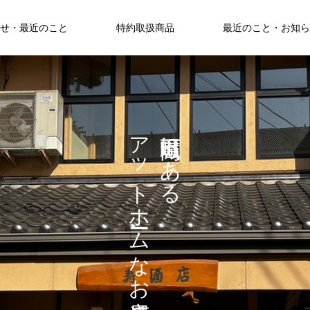
せ・最近のこと
特約取扱商品
最近のこと・お知ら
ア
に
ッ
あ
る
ト
ホ
ム
な
お
さ